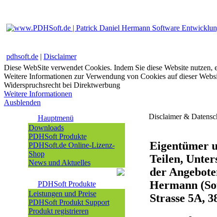
pdhsoft.de
|
Disclaimer
Diese WebSite verwendet Cookies. Indem Sie diese Website nutzen, e
Weitere Informationen zur Verwendung von Cookies auf dieser Websi
Widerspruchsrecht bei Direktwerbung
Weitere Informationen
Ausblenden
Disclaimer & Datensc
Hauptmenü
Downloads
PDHSoft Produkte
Eigentümer un
PDHSoft.de Online-Lizenz-
Shop
Teilen, Unter
News und Aktuelles
der Angeboten
Hermann (Sof
PDHSoft Produkte
Leistungen und Preise
Strasse 5A, 3
PDHSoft Produkt Support
Produkt registrieren