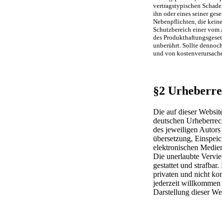
vertragstypischen Schaden
ihn oder eines seiner gese
Nebenpflichten, die keine
Schutzbereich einer vom 
des Produkthaftungsgeset
unberührt. Sollte dennoc
und von kostenverursac
§2 Urheberre
Die auf dieser Websit
deutschen Urheberrech
des jeweiligen Autors 
übersetzung, Einspei
elektronischen Medien
Die unerlaubte Verviel
gestattet und strafba
privaten und nicht ko
jederzeit willkommen
Darstellung dieser Web