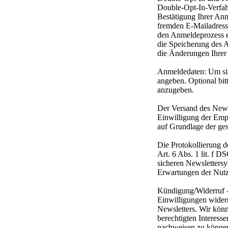
Double-Opt-In-Verfahr
Bestätigung Ihrer An
fremden E-Mailadress
den Anmeldeprozess e
die Speicherung des 
die Änderungen Ihrer 
Anmeldedaten: Um sic
angeben. Optional bi
anzugeben.
Der Versand des News
Einwilligung der Emp
auf Grundlage der ge
Die Protokollierung d
Art. 6 Abs. 1 lit. f D
sicheren Newslettersy
Erwartungen der Nutze
Kündigung/Widerruf - 
Einwilligungen wider
Newsletters. Wir könn
berechtigten Interess
nachweisen zu können