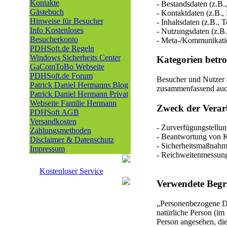
Kontakte
- Bestandsdaten (z.B.
Gästebuch
- Kontaktdaten (z.B.
Hinweise für Besucher
- Inhaltsdaten (z.B., 
Info Kostenloses
- Nutzungsdaten (z.B.,
Besucherkonto
- Meta-/Kommunikatio
PDHSoft.de Regeln
Windows Sicherheits Center
Kategorien betro
GaComToBo Webseite
PDHSoft.de Forum
Besucher und Nutzer 
Patrick Daniel Hermanns Blog
zusammenfassend auch
Patrick Daniel Hermann Privat
Webseite Familie Hermann
Zweck der Verar
PDHSoft AGB
Versandkosten
- Zurverfügungstellun
Zahlungsmethoden
- Beantwortung von 
Disclaimer & Datenschutz
- Sicherheitsmaßnahm
Impressum
- Reichweitenmessun
Kostenloser Service
Verwendete Begri
„Personenbezogene Date
natürliche Person (im 
Person angesehen, die