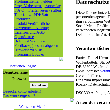
Datenschutze
Programmfehler melden
Prog. Verbesserungsvorschlag
F.A.Q. - Fragen lesen / stellen
Diese Datenschutzerk
Tutorials zu PDHSoft
personenbezogenen Da
Produkten
ihm verbundenen Webs
Produkt Veröffentlichen
Social Media Profile 
Gewerbliche Nutzung
verwendeten Begriffli
Lizenzen und AGB
Definitionen im Art.
OpenSource
Beta Test Verfahren
Feedback(s) lesen / abgeben
Verantwortlicher
Hinweise zu Vista
Programm Updates
Patrick Daniel Herma
Wolfenbütteler Str. 5
Besucher-LogIn:
DE-38302 Wolfenbütt
E-Mailadresse:
Veran
Benutzername:
Geschäftsführer/ Inha
Passwort:
Link zum Impressum
Kontakt Datenschutzb
Besucherkonto anlegen!
DSGVO Anfragen, Au
Passwort vergessen?
Arten der verarb
Webseiten-Menü