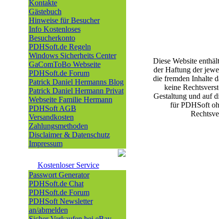
Kontakte
Gästebuch
Hinweise für Besucher
Info Kostenloses
Besucherkonto
PDHSoft.de Regeln
Windows Sicherheits Center
Diese Website enthäl
GaComToBo Webseite
der Haftung der jewe
PDHSoft.de Forum
die fremden Inhalte 
Patrick Daniel Hermanns Blog
keine Rechtsverst
Patrick Daniel Hermann Privat
Gestaltung und auf di
Webseite Familie Hermann
für PDHSoft oh
PDHSoft AGB
Rechtsver
Versandkosten
Zahlungsmethoden
Disclaimer & Datenschutz
Impressum
Kostenloser Service
Passwort Generator
PDHSoft.de Chat
PDHSoft.de Forum
PDHSoft Newsletter
an/abmelden
Sicher Verkaufen bei eBay