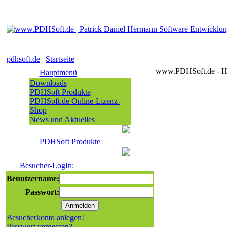
pdhsoft.de
|
Startseite
www.PDHSoft.de - He
Hauptmenü
Downloads
PDHSoft Produkte
PDHSoft.de Online-Lizenz-
Shop
News und Aktuelles
PDHSoft Produkte
Besucher-LogIn:
Benutzername:
Passwort:
Besucherkonto anlegen!
Passwort vergessen?