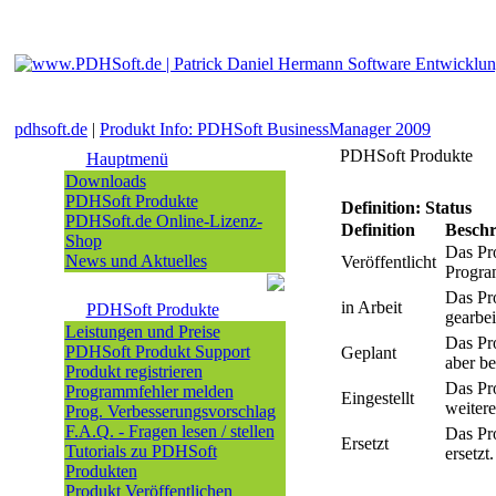
pdhsoft.de
|
Produkt Info: PDHSoft BusinessManager 2009
PDHSoft Produkte
Hauptmenü
Downloads
PDHSoft Produkte
Definition: Status
PDHSoft.de Online-Lizenz-
Definition
Besch
Shop
Das Pro
News und Aktuelles
Veröffentlicht
Progra
Das Pr
in Arbeit
PDHSoft Produkte
gearbei
Leistungen und Preise
Das Pro
PDHSoft Produkt Support
Geplant
aber be
Produkt registrieren
Das Pro
Programmfehler melden
Eingestellt
weiter
Prog. Verbesserungsvorschlag
F.A.Q. - Fragen lesen / stellen
Das Pr
Ersetzt
Tutorials zu PDHSoft
ersetz
Produkten
Produkt Veröffentlichen