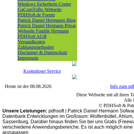
Windows Sicherheits Center
GaComToBo Webseite
PDHSoft.de Forum
Patrick Daniel Hermanns Blog
Patrick Daniel Hermann Privat
Webseite Familie Hermann
PDHSoft AGB
Versandkosten
Zahlungsmethoden
Disclaimer & Datenschutz
Impressum
Kostenloser Service
Heute ist der 08.08.2026
Info zum p
Diese Webseite mit all ihren Te
Alle 
© PDHSoft & Patr
Unsere Leistungen:
pdhsoft | Patrick Daniel Hermann Sofwa
Datenbank Entwicklungen im Großraum: Wolfenbüttel, Ahlum, B
Sassenburg. Darüber hinaus finden Sie bei uns Gratis (Freew
verschiedene Anwendungsbereiche. Es ist auch möglich eine
anzupassen