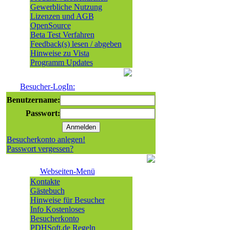
Gewerbliche Nutzung
Lizenzen und AGB
OpenSource
Beta Test Verfahren
Feedback(s) lesen / abgeben
Hinweise zu Vista
Programm Updates
Besucher-LogIn:
Benutzername:
Passwort:
Besucherkonto anlegen!
Passwort vergessen?
Webseiten-Menü
Kontakte
Gästebuch
Hinweise für Besucher
Info Kostenloses
Besucherkonto
PDHSoft.de Regeln