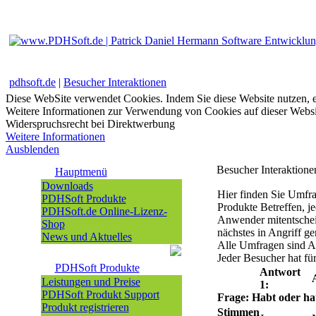
pdhsoft.de
|
Besucher Interaktionen
Diese WebSite verwendet Cookies. Indem Sie diese Website nutzen, e
Weitere Informationen zur Verwendung von Cookies auf dieser Websi
Widerspruchsrecht bei Direktwerbung
Weitere Informationen
Ausblenden
Besucher Interaktione
Hauptmenü
Downloads
Hier finden Sie Umfr
PDHSoft Produkte
Produkte Betreffen, j
PDHSoft.de Online-Lizenz-
Anwender mitentschei
Shop
nächstes in Angriff g
News und Aktuelles
Alle Umfragen sind An
Jeder Besucher hat fü
PDHSoft Produkte
Antwort
Leistungen und Preise
1:
PDHSoft Produkt Support
Frage: Habt oder ha
Produkt registrieren
Stimmen