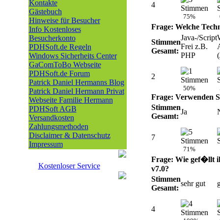
Kontakte
4
Gästebuch
75%
Hinweise für Besucher
Frage: Welche Techn
Info Kostenloses
Java-/Script
Besucherkonto
Stimmen
Frei z.B.
PDHSoft.de Regeln
Gesamt:
PHP
Windows Sicherheits Center
GaComToBo Webseite
PDHSoft.de Forum
2
Patrick Daniel Hermanns Blog
50%
Patrick Daniel Hermann Privat
Frage: Verwenden Si
Webseite Familie Hermann
Stimmen
PDHSoft AGB
Ja
Gesamt:
Versandkosten
Zahlungsmethoden
Disclaimer & Datenschutz
7
Impressum
71%
Frage: Wie gef�llt 
Kostenloser Service
v7.0?
Stimmen
sehr gut
Gesamt:
4