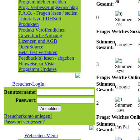
Ja
Programmfehler melden
Gesamt:
Prog. Verbesserungsvorschlag
F.A.Q. - Fragen lesen / stellen
0
Tutorials zu PDHSoft
Produkten
0%
Produkt Veröffentlichen
Frage: Welches Sozi
Gewerbliche Nutzung
Lizenzen und AGB
Stimmen
Google+
OpenSource
Gesamt:
Beta Test Verfahren
Feedback(s) lesen / abgeben
Hinweise zu Vista
3
Programm Updates
67%
Frage: Welche Onli
Besucher-LogIn:
Stimmen
Google
Gesamt:
Benutzername:
Passwort:
2
50%
Besucherkonto anlegen!
Frage: Welches Onli
Passwort vergessen?
Stimmen
PayPal
Gesamt:
Webseiten-Menü