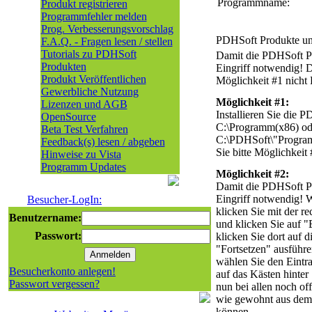
Programmname:
Produkt registrieren
Programmfehler melden
Prog. Verbesserungsvorschlag
PDHSoft Produkte un
F.A.Q. - Fragen lesen / stellen
Tutorials zu PDHSoft
Damit die PDHSoft Pr
Produkten
Eingriff notwendig! D
Produkt Veröffentlichen
Möglichkeit #1 nicht
Gewerbliche Nutzung
Möglichkeit #1:
Lizenzen und AGB
Installieren Sie die 
OpenSource
C:\Programm(x86) ode
Beta Test Verfahren
C:\PDHSoft\"Program
Feedback(s) lesen / abgeben
Sie bitte Möglichkeit 
Hinweise zu Vista
Programm Updates
Möglichkeit #2:
Damit die PDHSoft Pr
Eingriff notwendig! 
Besucher-LogIn:
klicken Sie mit der 
Benutzername:
und klicken Sie auf "
Passwort:
klicken Sie dort auf d
"Fortsetzen" ausführ
wählen Sie den Eintra
Besucherkonto anlegen!
auf das Kästen hinter
Passwort vergessen?
nun bei allen noch of
wie gewohnt aus dem 
können.