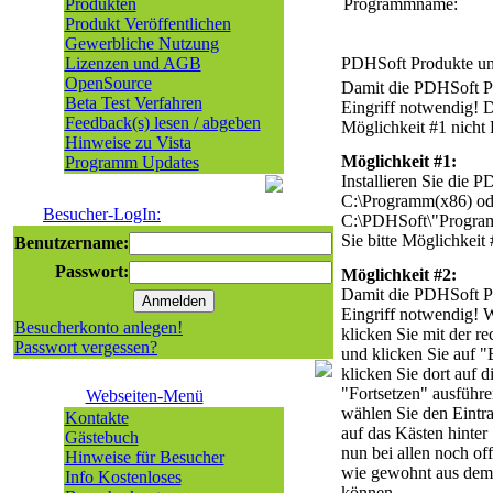
Produkten
Programmname:
Produkt Veröffentlichen
Gewerbliche Nutzung
Lizenzen und AGB
PDHSoft Produkte un
OpenSource
Damit die PDHSoft Pr
Beta Test Verfahren
Eingriff notwendig! D
Feedback(s) lesen / abgeben
Möglichkeit #1 nicht
Hinweise zu Vista
Möglichkeit #1:
Programm Updates
Installieren Sie die 
C:\Programm(x86) ode
Besucher-LogIn:
C:\PDHSoft\"Program
Sie bitte Möglichkeit 
Benutzername:
Passwort:
Möglichkeit #2:
Damit die PDHSoft Pr
Eingriff notwendig! 
Besucherkonto anlegen!
klicken Sie mit der 
Passwort vergessen?
und klicken Sie auf "
klicken Sie dort auf d
"Fortsetzen" ausführ
Webseiten-Menü
wählen Sie den Eintra
Kontakte
auf das Kästen hinter
Gästebuch
nun bei allen noch of
Hinweise für Besucher
wie gewohnt aus dem 
Info Kostenloses
können.