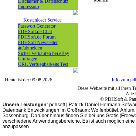
Disclaimer & Datenschutz
Impressum
Kostenloser Service
Passwort Generator
PDHSoft.de Chat
PDHSoft.de Forum
PDHSoft Newsletter
an/abmelden
Sicher Verkaufen bei eBay
Umfragen
URL Verfuegbarkeits Test
Heute ist der 09.08.2026
Info zum p
Diese Webseite mit all ihren Te
Alle 
© PDHSoft & Patr
Unsere Leistungen:
pdhsoft | Patrick Daniel Hermann Sofwa
Datenbank Entwicklungen im Großraum: Wolfenbüttel, Ahlum, B
Sassenburg. Darüber hinaus finden Sie bei uns Gratis (Freew
verschiedene Anwendungsbereiche. Es ist auch möglich eine
anzupassen