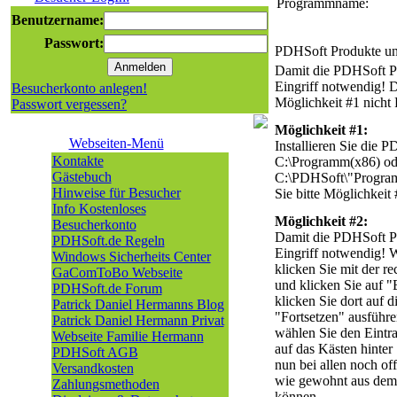
Programmname:
Benutzername:
Passwort:
PDHSoft Produkte un
Damit die PDHSoft Pr
Eingriff notwendig! D
Besucherkonto anlegen!
Möglichkeit #1 nicht
Passwort vergessen?
Möglichkeit #1:
Webseiten-Menü
Installieren Sie die 
Kontakte
C:\Programm(x86) ode
Gästebuch
C:\PDHSoft\"Program
Hinweise für Besucher
Sie bitte Möglichkeit 
Info Kostenloses
Möglichkeit #2:
Besucherkonto
Damit die PDHSoft Pr
PDHSoft.de Regeln
Eingriff notwendig! 
Windows Sicherheits Center
klicken Sie mit der 
GaComToBo Webseite
und klicken Sie auf "
PDHSoft.de Forum
klicken Sie dort auf d
Patrick Daniel Hermanns Blog
"Fortsetzen" ausführ
Patrick Daniel Hermann Privat
wählen Sie den Eintra
Webseite Familie Hermann
auf das Kästen hinter
PDHSoft AGB
nun bei allen noch of
Versandkosten
wie gewohnt aus dem 
Zahlungsmethoden
können.